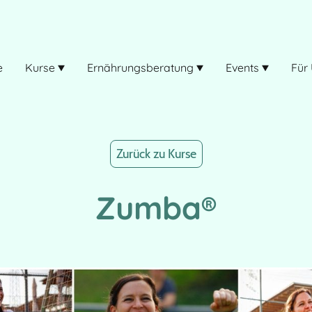
e
Kurse
Ernährungsberatung
Events
Für
Zurück zu Kurse
Zumba®