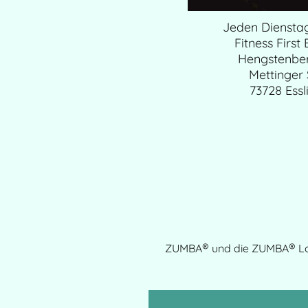
Jeden Dienstag
Fitness First
Hengstenber
Mettinger S
73728 Ess
®
®
ZUMBA
und die ZUMBA
Lo