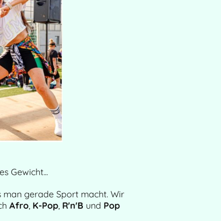
es Gewicht...
ss man gerade Sport macht. Wir
uch
Afro
,
K-Pop
,
R'n'B
und
Pop